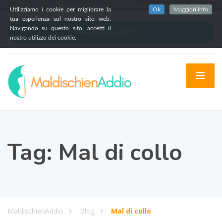
Migliora la tua Postura, Migliora il tuo Benessere.
Utilizziamo i cookie per migliorare la
Ok
Maggiori Info
tua esperienza sul nostro sito web.
Navigando su questo sito, accetti il
Messaggia con noi
nostro utilizzo dei cookie.
Tag:
Mal di collo
MaldischienAddio
Blog
Mal di collo