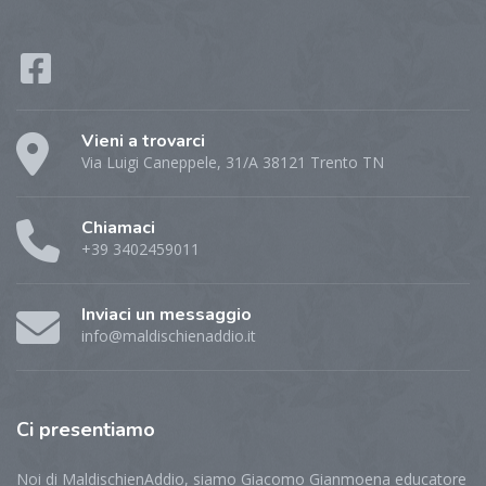
Vieni a trovarci
Via Luigi Caneppele, 31/A 38121 Trento TN
Chiamaci
+39 3402459011
Inviaci un messaggio
info@maldischienaddio.it
Ci
presentiamo
Noi di MaldischienAddio, siamo Giacomo Gianmoena educatore