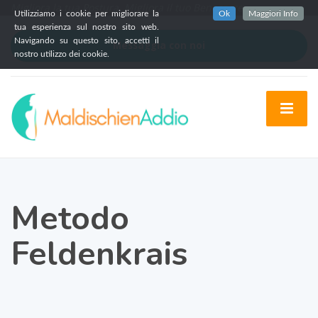
Migliora la tua Postura, Migliora il tuo Benessere.
Utilizziamo i cookie per migliorare la
Ok
Maggiori Info
tua esperienza sul nostro sito web.
Navigando su questo sito, accetti il
Messaggia con noi
nostro utilizzo dei cookie.
Metodo
Feldenkrais