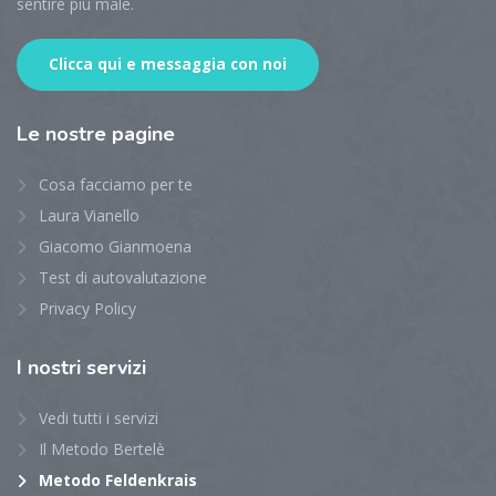
sentire più male.
Clicca qui e messaggia con noi
Le
nostre pagine
Cosa facciamo per te
Laura Vianello
Giacomo Gianmoena
Test di autovalutazione
Privacy Policy
I
nostri servizi
Vedi tutti i servizi
Il Metodo Bertelè
Metodo Feldenkrais